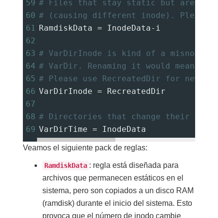
59
# Files that stay static but are cop
60
# (causing different inode). Please 
61
RamdiskData 
=
 InodeData-i
62
63
# VarDirInode is kind of a misnomer,
64
# VarDir. Renaming it would mean tou
65
# Please use RecreatedDir for new ru
66
VarDirInode 
=
 RecreatedDir
67
68
# Directories that change their mtim
69
VarDirTime 
=
 InodeData
Veamos el siguiente pack de reglas:
: regla está diseñada para
RamdiskData
archivos que permanecen estáticos en el
sistema, pero son copiados a un disco RAM
(ramdisk) durante el inicio del sistema. Esto
provoca que el número de inodo cambie