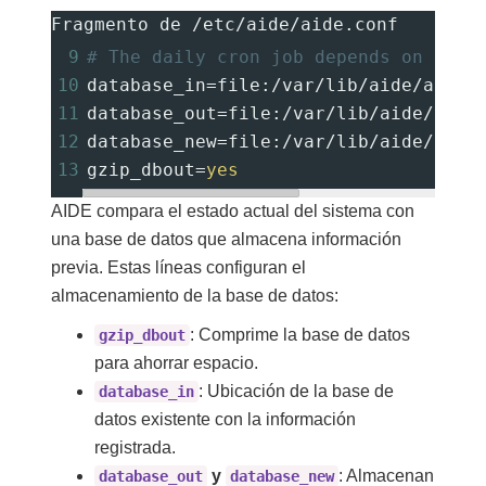
Fragmento de /etc/aide/aide.conf
9
# The daily cron job depends on thes
10
database_in
=
file:/var/lib/aide/aide.
11
database_out
=
file:/var/lib/aide/aide
12
database_new
=
file:/var/lib/aide/aide
13
gzip_dbout
=
yes
AIDE compara el estado actual del sistema con
una base de datos que almacena información
previa. Estas líneas configuran el
almacenamiento de la base de datos:
: Comprime la base de datos
gzip_dbout
para ahorrar espacio.
: Ubicación de la base de
database_in
datos existente con la información
registrada.
y
: Almacenan
database_out
database_new