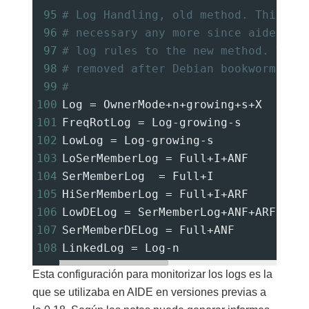
95
# Log Handling, old method. This ca
96
# necessary any more since aide 0.1
97
# log rules to the new method. The 
98
# removed after Debian bookworm (bu
99
#
100
Log 
=
 OwnerMode
+
n
+
growing
+
s
+
X
101
FreqRotLog 
=
 Log-growing-s
102
LowLog 
=
 Log-growing-s
103
LoSerMemberLog 
=
 Full
+
I
+
ANF
104
SerMemberLog  
=
 Full
+
I
105
HiSerMemberLog 
=
 Full
+
I
+
ARF
106
LowDELog 
=
 SerMemberLog
+
ANF
+
ARF
107
SerMemberDELog 
=
 Full
+
ANF
108
LinkedLog 
=
 Log-n
Esta configuración para monitorizar los logs es la
que se utilizaba en AIDE en versiones previas a