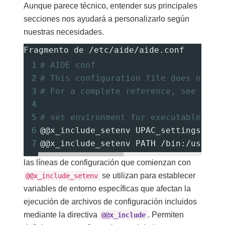
Aunque parece técnico, entender sus principales
secciones nos ayudará a personalizarlo según
nuestras necesidades.
Fragmento de /etc/aide/aide.conf
1
# AIDE conf
2
# This configuration file does not c
3
# For a complete reference, see man 
4
5
# set environment for executable con
6
@@x_include_setenv UPAC_settingsd /e
7
@@x_include_setenv PATH /bin:/usr/bi
las líneas de configuración que comienzan con
se utilizan para establecer
@@x_include_setenv
variables de entorno específicas que afectan la
ejecución de archivos de configuración incluidos
mediante la directiva
. Permiten
@@x_include