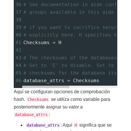
36
# See documentation in aide.conf(5).
37
# groups available in this aide bina
38
39
# if you want to sacrifice security 
40
# explicitly here. H specifies that 
41
Checksums 
=
 H
42
43
# The checksums of the databases to 
44
# Set to 'E' to disable. Set to a li
45
# checksums for the database itself
46
database_attrs 
=
 Checksums
Aquí se configuran opciones de comprobación
hash.
se utiliza como variable para
Checksums
posteriormente asignar su valor a
:
database_attrs
: Aquí
significa que se
database_attrs
H