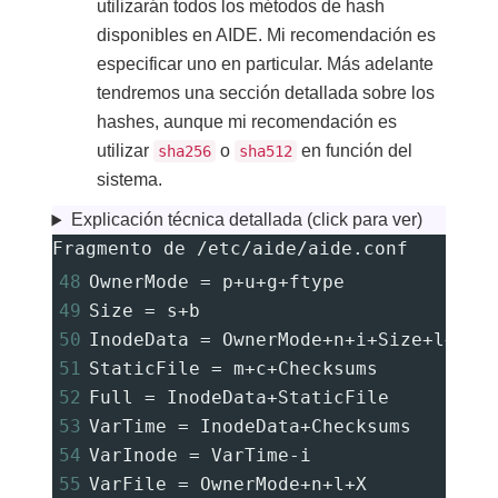
utilizarán todos los métodos de hash
disponibles en AIDE. Mi recomendación es
especificar uno en particular. Más adelante
tendremos una sección detallada sobre los
hashes, aunque mi recomendación es
utilizar
o
en función del
sha256
sha512
sistema.
Explicación técnica detallada (click para ver)
Fragmento de /etc/aide/aide.conf
48
OwnerMode 
=
 p
+
u
+
g
+
ftype
49
Size 
=
 s
+
b
50
InodeData 
=
 OwnerMode
+
n
+
i
+
Size
+
l
+
X
51
StaticFile 
=
 m
+
c
+
Checksums
52
Full 
=
 InodeData
+
StaticFile
53
VarTime 
=
 InodeData
+
Checksums
54
VarInode 
=
 VarTime-i
55
VarFile 
=
 OwnerMode
+
n
+
l
+
X