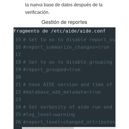
la nueva base de datos después de la
verificación.
Gestión de reportes
Fragmento de /etc/aide/aide.conf
15
# Set to no to disable report_summar
16
#report_summarize_changes=true
17
18
# Set to no to disable grouping of f
19
#report_grouped=true
20
21
# have AIDE version and time of data
22
#database_add_metadata=true
23
24
# Set verbosity of aide run and repo
25
#log_level=warning
26
#report_level=changed_attributes