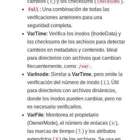
cambios (
) y los checksums (
).
c
Checksums
: Una combinación de todas las
Full
verificaciones anteriores para una
seguridad completa.
VarTime
: Verifica los inodos (InodeData) y
los checksums de los archivos para detectar
cambios en metadatos y contenido. Ideal
para directorios con archivos que cambian
frecuentemente, como
.
/var
VarInode
: Similar a
VarTime
, pero omite la
verificación del número de inodo (
). Útil
i
para directorios con archivos dinámicos,
donde los inodos pueden cambiar, pero no
es necesario verificarlos.
VarFile
: Monitorea el propietario
(OwnerMode), el número de enlaces (
),
n
las marcas de tiempo (
) y los atributos
l
extendidos (
) de los archivos. Se usa en
X