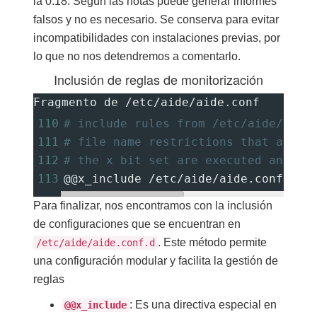
la 0.18. Según las notas puede generar informes
falsos y no es necesario. Se conserva para evitar
incompatibilidades con instalaciones previas, por
lo que no nos detendremos a comentarlo.
Inclusión de reglas de monitorización
Fragmento de /etc/aide/aide.conf
110
# include rules from /etc/aide/aide
111
# file name restrictions that are c
112
# the x bit set are executed and th
113
@@x_include /etc/aide/aide.conf.d ^
Para finalizar, nos encontramos con la inclusión
de configuraciones que se encuentran en
. Este método permite
/etc/aide/aide.conf.d
una configuración modular y facilita la gestión de
reglas
: Es una directiva especial en
@@x_include