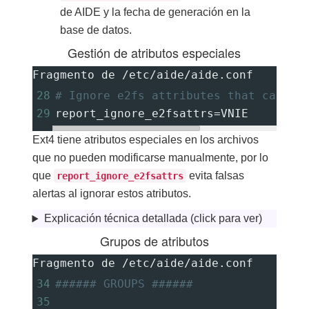
de AIDE y la fecha de generación en la
base de datos.
Gestión de atributos especiales
Fragmento de /etc/aide/aide.conf
28
# Ignore e2fs attributes that cannot
29
report_ignore_e2fsattrs
=
VNIE
Ext4 tiene atributos especiales en los archivos
que no pueden modificarse manualmente, por lo
que
evita falsas
report_ignore_e2fsattrs
alertas al ignorar estos atributos.
Explicación técnica detallada (click para ver)
Grupos de atributos
Fragmento de /etc/aide/aide.conf
34
###### GROUPS ######
35