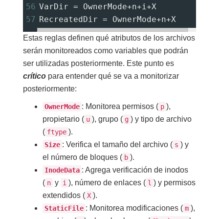
56
VarDir 
=
 OwnerMode
+
n
+
i
+
X
57
RecreatedDir 
=
 OwnerMode
+
n
+
X
Estas reglas definen qué atributos de los archivos
serán monitoreados como variables que podrán
ser utilizadas posteriormente. Este punto es
crítico
para entender qué se va a monitorizar
posteriormente:
: Monitorea permisos (
),
OwnerMode
p
propietario (
), grupo (
) y tipo de archivo
u
g
(
).
ftype
: Verifica el tamaño del archivo (
) y
Size
s
el número de bloques (
).
b
: Agrega verificación de inodos
InodeData
(
y
), número de enlaces (
) y permisos
n
i
l
extendidos (
).
X
: Monitorea modificaciones (
),
StaticFile
m