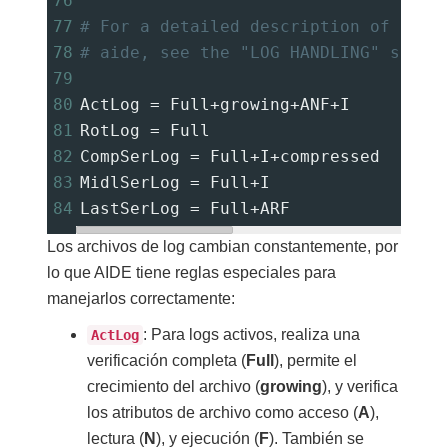
76
77
# For a detailed description of the 
78
# aide, see the "LOG HANDLING" secti
79
80
ActLog 
=
 Full
+
growing
+
ANF
+
I
81
RotLog 
=
 Full
82
CompSerLog 
=
 Full
+
I
+
compressed
83
MidlSerLog 
=
 Full
+
I
84
LastSerLog 
=
 Full
+
ARF
Los archivos de log cambian constantemente, por
lo que AIDE tiene reglas especiales para
manejarlos correctamente:
: Para logs activos, realiza una
ActLog
verificación completa (
Full
), permite el
crecimiento del archivo (
growing
), y verifica
los atributos de archivo como acceso (
A
),
lectura (
N
), y ejecución (
F
). También se