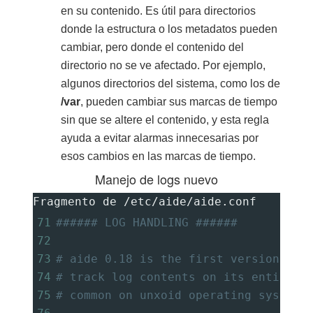
en su contenido. Es útil para directorios
donde la estructura o los metadatos pueden
cambiar, pero donde el contenido del
directorio no se ve afectado. Por ejemplo,
algunos directorios del sistema, como los de
/var
, pueden cambiar sus marcas de tiempo
sin que se altere el contenido, y esta regla
ayuda a evitar alarmas innecesarias por
esos cambios en las marcas de tiempo.
Manejo de logs nuevo
Fragmento de /etc/aide/aide.conf
71
###### LOG HANDLING ######
72
73
# aide 0.18 is the first version of 
74
# track log contents on its entire w
75
# common on unxoid operating systems