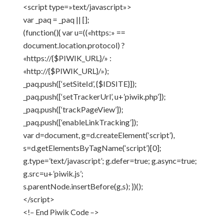
<script type=»text/javascript»>
var _paq = _paq || [];
(function(){ var u=((«https:» ==
document.location.protocol) ?
«https://{$PIWIK_URL}/» :
«http://{$PIWIK_URL}/»);
_paq.push([‘setSiteId’, {$IDSITE}]);
_paq.push([‘setTrackerUrl’, u+’piwik.php’]);
_paq.push([‘trackPageView’]);
_paq.push([‘enableLinkTracking’]);
var d=document, g=d.createElement(‘script’),
s=d.getElementsByTagName(‘script’)[0];
g.type=’text/javascript’; g.defer=true; g.async=true;
g.src=u+’piwik.js’;
s.parentNode.insertBefore(g,s); })();
</script>
<!– End Piwik Code –>