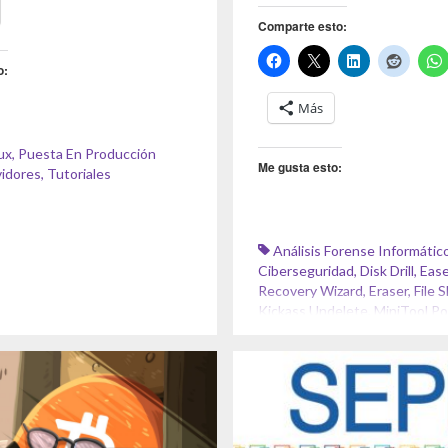
Comparte esto:
o:
Más
ux
,
Puesta En Producción
Me gusta esto:
vidores
,
Tutoriales
Análisis Forense Informátic
Ciberseguridad
,
Disk Drill
,
Eas
Recovery Wizard
,
Eraser
,
File 
Kickass Undelete
,
MiniTool P
Recovery
,
Permadelete
,
Recuv
Windows