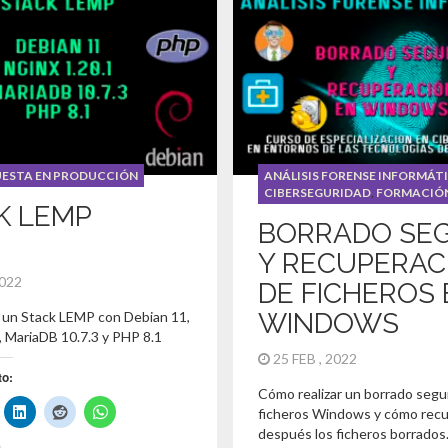
UESTA EN PRODUCCIÓN
ANÁLISIS FORENSE INFORMÁT
CIBERSEGURIDAD
,
FORMACIÓ
K LEMP
BORRADO SE
Y RECUPERAC
2022
DE FICHEROS
WINDOWS
 un Stack LEMP con Debian 11,
, MariaDB 10.7.3 y PHP 8.1
25 FEB , 2022
to:
Cómo realizar un borrado segu
ficheros Windows y cómo rec
después los ficheros borrados