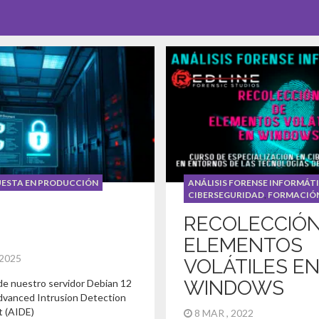
UESTA EN PRODUCCIÓN
ANÁLISIS FORENSE INFORMÁT
CIBERSEGURIDAD
,
FORMACIÓ
RECOLECCIÓN
ELEMENTOS
 2025
VOLÁTILES E
WINDOWS
de nuestro servidor Debian 12
vanced Intrusion Detection
 (AIDE)
8 MAR , 2022