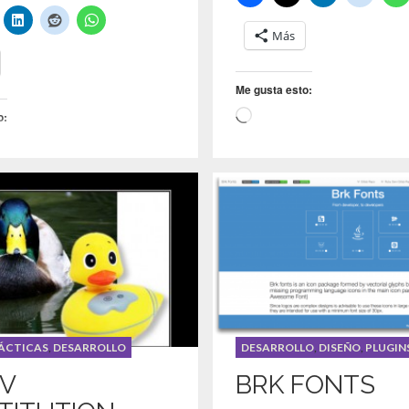
Más
Me gusta esto:
CARGANDO...
o:
Buenas Prácticas
,
Desarroll
,
COVID-19
,
ELearning
,
MiríadaX
,
MOOC
,
SARS-CoV-2
,
ED
ÁCTICAS
,
DESARROLLO
DESARROLLO
,
DISEÑO
,
PLUGIN
OV
BRK FONTS