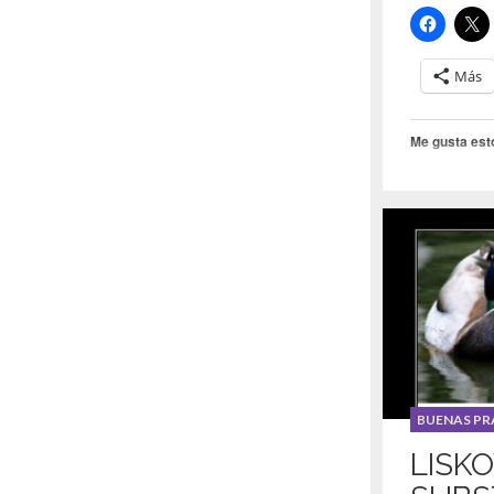
Más
Me gusta est
Coursera
Formación
,
Udemy
,
UN
BUENAS PR
LISK