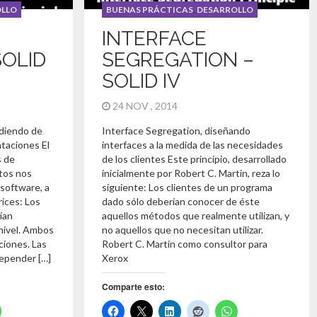
LLO
BUENAS PRÁCTICAS
,
DESARROLLO
INTERFACE
SOLID
SEGREGATION –
SOLID IV
24 NOV , 2014
diendo de
Interface Segregation, diseñando
taciones El
interfaces a la medida de las necesidades
s de
de los clientes Este principio, desarrollado
tos nos
inicialmente por Robert C. Martin, reza lo
 software, a
siguiente: Los clientes de un programa
rices: Los
dado sólo deberían conocer de éste
ían
aquellos métodos que realmente utilizan, y
nivel. Ambos
no aquellos que no necesitan utilizar.
ciones. Las
Robert C. Martin como consultor para
epender […]
Xerox
Comparte esto: