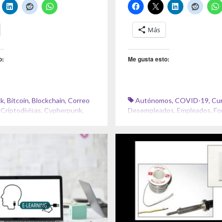
Más
o:
Me gusta esto:
ck
,
Bitcoin
,
Blockchain
,
Correo
Autónomos
,
COVID-19
,
Cu
,
Criptodivisas
,
Cypherpunk
,
Desempleados
,
Empleados
,
Fo
am
SEPE
,
Trabajadores