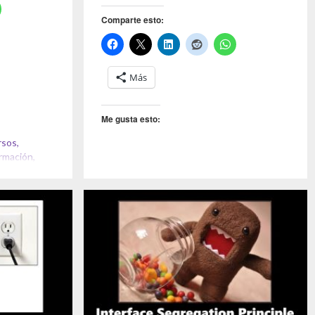
Comparte esto:
Más
Me gusta esto:
rsos
,
rmación
,
COVID-19
,
Cursos
,
Formación
,
Google
Actívate
,
LinkedIn Learning
,
Tutellus
,
Udemy