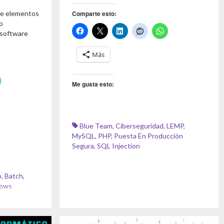
de elementos
Comparte esto:
o
 software
Más
Me gusta esto:
Blue Team
,
Ciberseguridad
,
LEMP
,
MySQL
,
PHP
,
Puesta En Producción
Segura
,
SQL Injection
o
,
Batch
,
ows