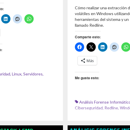
Cómo realizar una extracción 
to:
volátiles en Windows utilizand
herramientas del sistema y un
llamado Redline.
Comparte esto:
o:
Más
uridad
,
Linux
,
Servidores
,
Me gusta esto:
Análisis Forense Informátic
Ciberseguridad
,
Redline
,
Wind