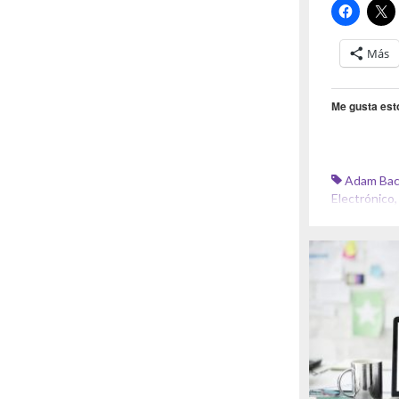
Más
Me gusta est
Adam Ba
Electrónico
Hascash
,
Sp