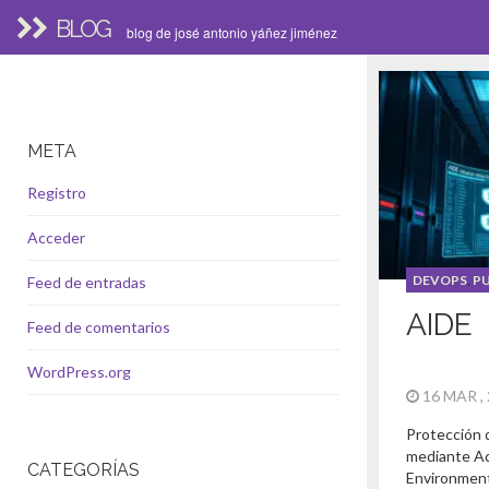
BLOG
blog de josé antonio yáñez jiménez
META
Registro
Acceder
DEVOPS
,
P
Feed de entradas
AIDE
Feed de comentarios
WordPress.org
16 MAR ,
Protección 
mediante Ad
CATEGORÍAS
Environment