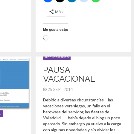
Más
Me gusta esto:
CARGANDO...
o
,
SOLID
Buenas Prácticas
,
Desarrollo
,
SOLID
REFLEXIONES
PAUSA
VACACIONAL
25 SEP , 2014
Debido a diversas circunstancias – las
vacaciones veraniegas, un fallo en el
hardware del servidor, las fiestas de
S
Valladolid… – había dejado el blog un poco
aparcado. Sin embargo ya vuelvo a la carga
con algunas novedades y sin olvidar los