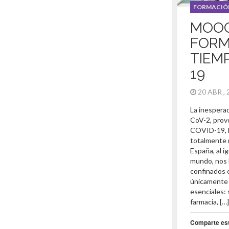
FORMACIÓ
MOOC
FORM
TIEM
19
20 ABR ,
La inesperad
CoV-2, prov
COVID-19, 
totalmente 
España, al i
mundo, nos 
confinados 
únicamente a
esenciales: sa
farmacia, […]
Comparte es