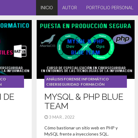
INICIO
AUTOR
PORTFOLIO PERSONAL
ICO
,
ANÁLISIS FORENSE INFORMÁTICO
,
N
CIBERSEGURIDAD
,
FORMACIÓN
 DE
MYSQL & PHP BLUE
TEAM
N
3 MAR , 2022
Cómo bastionar un sitio web en PHP y
MySQL frente a inyecciones SQL.