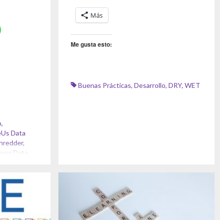
Más
Me gusta esto:
Buenas Prácticas
,
Desarrollo
,
DRY
,
WET
o
,
eUs Data
Shredder
,
ower Data
a
,
SDelete
,