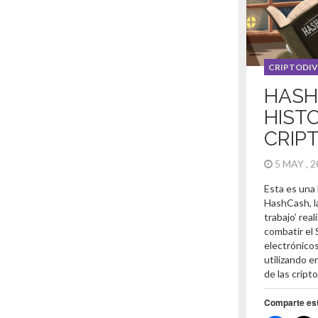
CRIPTODIV
HASH
HISTO
CRIP
5 MAY , 
Esta es una 
HashCash, l
trabajo’ rea
combatir el
electrónico
utilizando e
de las cript
Comparte es