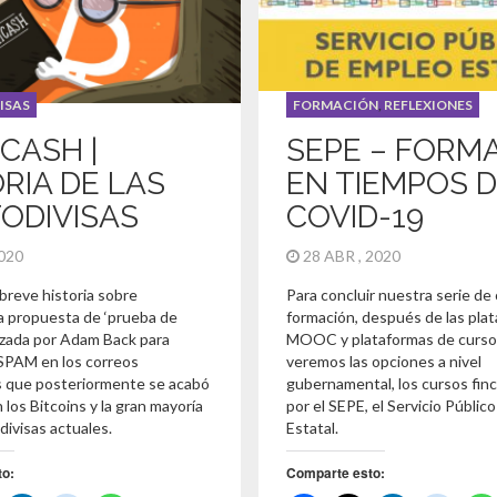
ISAS
FORMACIÓN
,
REFLEXIONES
CASH |
SEPE – FORM
RIA DE LAS
EN TIEMPOS 
TODIVISAS
COVID-19
2020
28 ABR , 2020
breve historia sobre
Para concluir nuestra serie de
a propuesta de ‘prueba de
formación, después de las pla
lizada por Adam Back para
MOOC y plataformas de curso
 SPAM en los correos
veremos las opciones a nivel
s que posteriormente se acabó
gubernamental, los cursos fin
n los Bitcoins y la gran mayoría
por el SEPE, el Servicio Públic
odivisas actuales.
Estatal.
to:
Comparte esto: