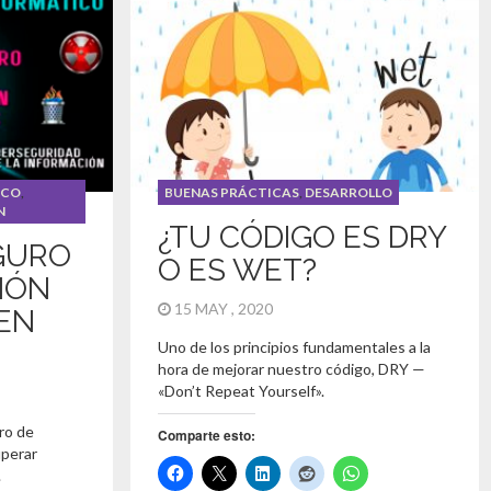
ICO
,
BUENAS PRÁCTICAS
,
DESARROLLO
N
¿TU CÓDIGO ES DRY
GURO
O ES WET?
IÓN
15 MAY , 2020
 EN
Uno de los principios fundamentales a la
hora de mejorar nuestro código, DRY —
«Don’t Repeat Yourself».
ro de
Comparte esto:
uperar
.