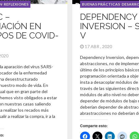
N
,
REFLEXIONES
BUENAS PRÁCTICAS
,
DESARRO
 –
DEPENDENCY
ACIÓN EN
INVERSION – 
POS DE COVID-
V
17 ABR , 2020
 2020
Dependency Inversion, depen
abstracciones, no de implemen
a aparación del virus SARS-
último de los principios básico
ocador de la enfermedad
programación orientada a obje
ha desestructurado
insta a desacoplar módulos de
nuestro modo de vida. En
través de las siguientes direct
gual que en gran parte del
módulos de alto nivel no deber
hemos visto obligados a estar
depender de módulos de bajo 
en nuestras casas saliendo
deberían depender de abstrac
 realizar los recados más
abrastracciones no deberían d
lir a realizar la compra, ir a la
Comparte esto:
to: